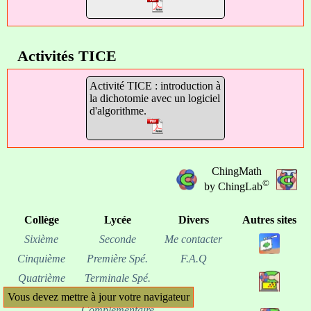
Activités TICE
Activité TICE : introduction à
la dichotomie avec un logiciel
d'algorithme.
ChingMath
©
by ChingLab
Collège
Lycée
Divers
Autres sites
Sixième
Seconde
Me contacter
Cinquième
Première Spé.
F.A.Q
Quatrième
Terminale Spé.
Vous devez mettre à jour votre navigateur
Troisième
Term. opt.
Complémentaire