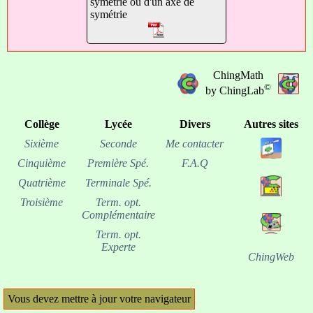
symétrie ou d'un axe de
symétrie
ChingMath
©
by ChingLab
Collège
Lycée
Divers
Autres sites
Sixième
Seconde
Me contacter
Cinquième
Première Spé.
F.A.Q
Quatrième
Terminale Spé.
Troisième
Term. opt.
Complémentaire
Term. opt.
Experte
ChingWeb
Vous devez mettre à jour votre navigateur