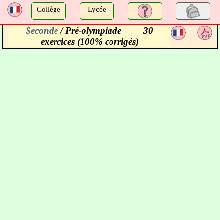
a
Collège
Lycée
Seconde
/ Pré-olympiade
30
a
exercices (100% corrigés)