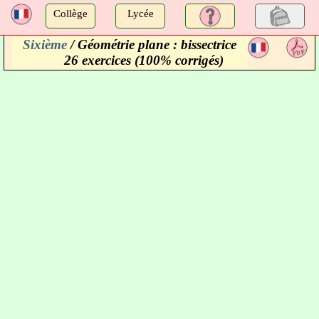
a
Collège
Lycée
Sixième
/ Géométrie plane : bissectrice
a
26 exercices (100% corrigés)