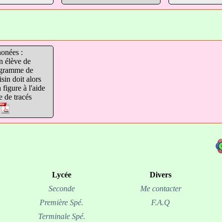
honées :
n élève de
ogramme de
isin doit alors
 figure à l'aide
 de tracés
Lycée
Divers
Seconde
Me contacter
Première Spé.
F.A.Q
Terminale Spé.