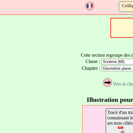
a
Collè
Cette section regroupe des 
Classe :
Chapitre :
Vers la cl
Illustration pour
Tracé d'un tri
connaissant l
ses trois côtés