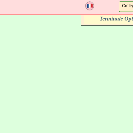
a
Collè
Terminale Opt