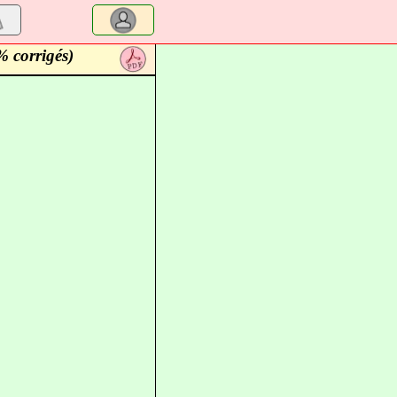
% corrigés)
a