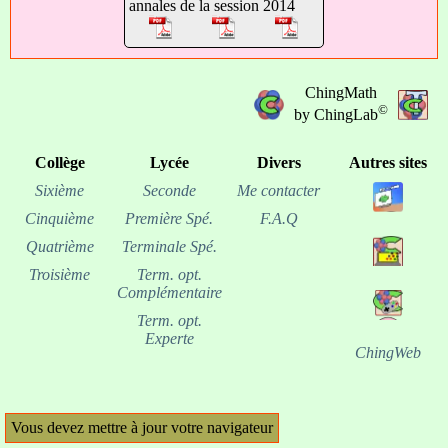
annales de la session 2014
ChingMath
©
by ChingLab
Collège
Lycée
Divers
Autres sites
Sixième
Seconde
Me contacter
Cinquième
Première Spé.
F.A.Q
Quatrième
Terminale Spé.
Troisième
Term. opt.
Complémentaire
Term. opt.
Experte
ChingWeb
Vous devez mettre à jour votre navigateur