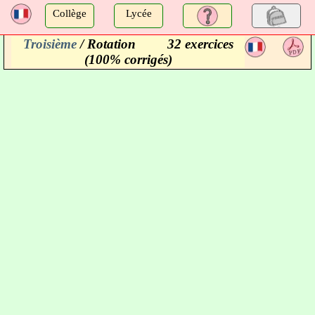
a
Collège
Lycée
Troisième
/ Rotation
32 exercices
a
(100% corrigés)