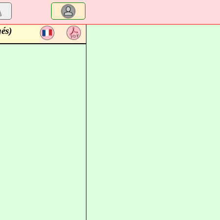
gés)
a