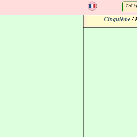
a
Collè
Cinquième
/ 