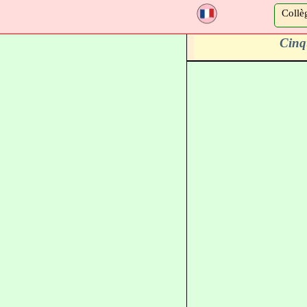
a
Collè
Cinq