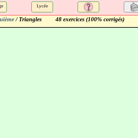
ge
Lycée
uième
/ Triangles
48 exercices (100% corrigés)