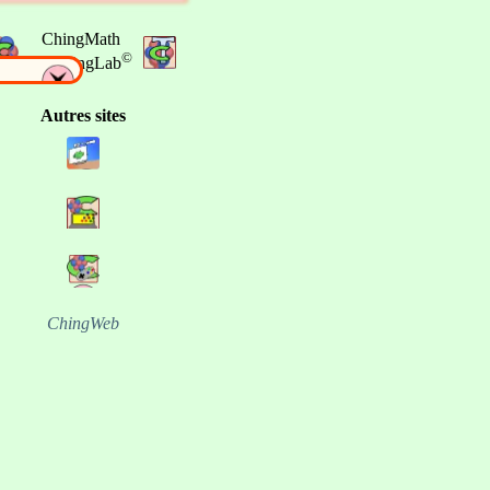
ChingMath
©
by ChingLab
Autres sites
ChingWeb