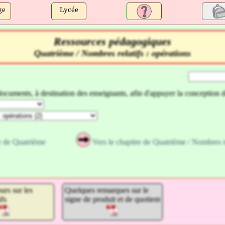
ge
Lycée
Ressources pédagogiques
Quatrième / Nombres relatifs : opérations
documents, à destination des enseignants, afin d'appuyer la conception 
se de Quatrième
Vers le chapitre de Quatrième / Nombres re
urs sur les
Quelques remarques sur le
ifs
signe de produit et de quotient