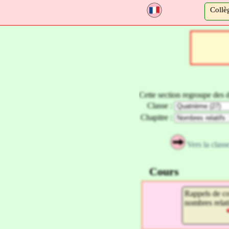
a
Collè
Cette section regroupe des 
Classe :
Chapitre :
Vers la clas
Cours
Rappels de co
nombres relat