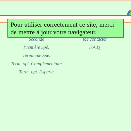
Pour utiliser correctement ce site, merci
de mettre à jour votre navigateur.
Lycée
Divers
Seconde
Me contacter
Première Spé.
F.A.Q
Terminale Spé.
Term. opt. Complémentaire
Term. opt. Experte