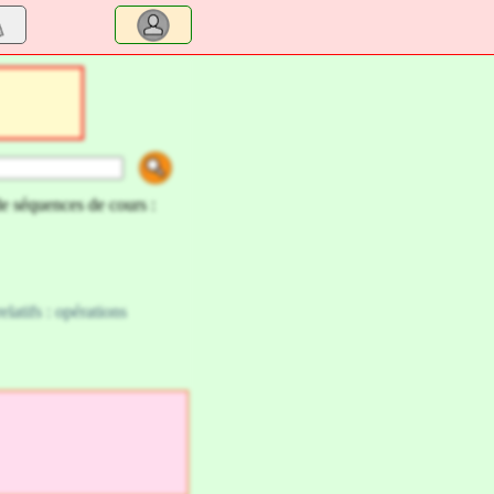
de séquences de cours :
latifs : opérations