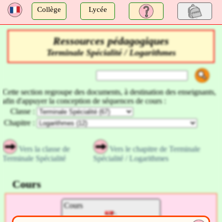
a
Collège
Lycée
Ressources pédagogiques
Terminale Spécialité / Logarithmes
Cette section regroupe des documents, à destination des enseignants,
afin d'appuyer la conception de séquences de cours :
Classe :
Chapitre :
Vers la classe de
Vers le chapitre de Terminale
Terminale Spécialité
Spécialité / Logarithmes
Cours
Cours