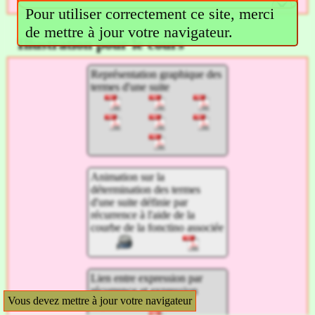
Pour utiliser correctement ce site, merci
de mettre à jour votre navigateur.
Illustration pour le cours
Représentation graphique des
termes d'une suite
Animation sur la
détermination des termes
d'une suite définie par
récurrence à l'aide de la
courbe de la fonctino associée
Lien entre expression par
récurrence et expression
Vous devez mettre à jour votre navigateur
explicite