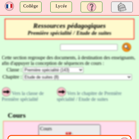
a
Collège
Lycée
Ressources pédagogiques
Première spécialité / Etude de suites
Cette section regroupe des documents, à destination des enseignants,
afin d'appuyer la conception de séquences de cours :
Classe :
Chapitre :
Vers la classe de
Vers le chapitre de Première
Première spécialité
spécialité / Etude de suites
Cours
Cours