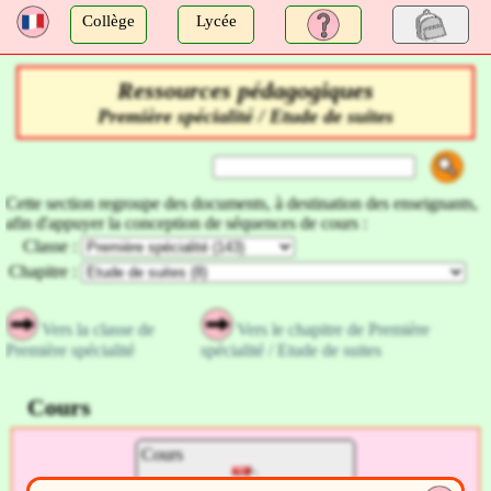
a
Collège
Lycée
Ressources pédagogiques
Première spécialité / Etude de suites
Cette section regroupe des documents, à destination des enseignants,
afin d'appuyer la conception de séquences de cours :
Classe :
Chapitre :
Vers la classe de
Vers le chapitre de Première
Première spécialité
spécialité / Etude de suites
Cours
Cours