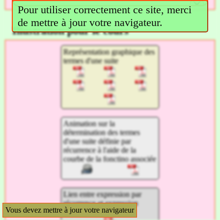
Pour utiliser correctement ce site, merci
de mettre à jour votre navigateur.
Illustration pour le cours
Représentation graphique des
termes d'une suite
Animation sur la
détermination des termes
d'une suite définie par
récurrence à l'aide de la
courbe de la fonctino associée
Lien entre expression par
récurrence et expression
Vous devez mettre à jour votre navigateur
explicite