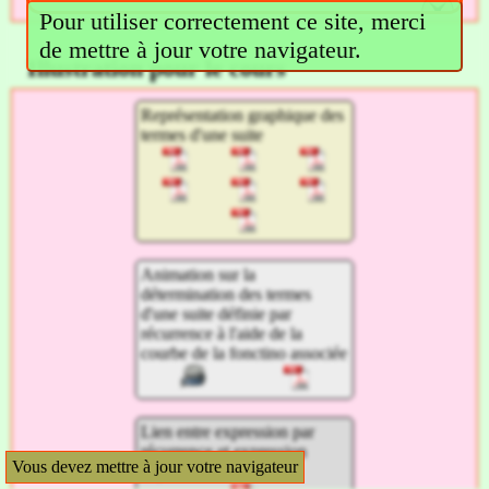
Pour utiliser correctement ce site, merci
de mettre à jour votre navigateur.
Illustration pour le cours
Représentation graphique des
termes d'une suite
Animation sur la
détermination des termes
d'une suite définie par
récurrence à l'aide de la
courbe de la fonctino associée
Lien entre expression par
récurrence et expression
Vous devez mettre à jour votre navigateur
explicite