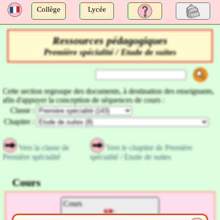
a
Collège
Lycée
Ressources pédagogiques
Première spécialité / Etude de suites
Cette section regroupe des documents, à destination des enseignants,
afin d'appuyer la conception de séquences de cours :
Classe :
Chapitre :
Vers la classe de
Vers le chapitre de Première
Première spécialité
spécialité / Etude de suites
Cours
Cours