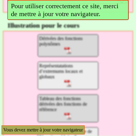
Pour utiliser correctement ce site, merci
de mettre à jour votre navigateur.
Illustration pour le cours
Dérivées des fonctions
polynômes
Représentatations
d’extremums locaux et
globaux
Tableau des fonctions
dérivées des fonctions de
référence
Vous devez mettre à jour votre navigateur
Exemple de la recherche de