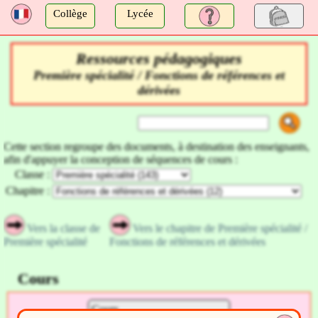
a
Collège
Lycée
Ressources pédagogiques
Première spécialité / Fonctions de références et
dérivées
Cette section regroupe des documents, à destination des enseignants,
afin d'appuyer la conception de séquences de cours :
Classe :
Chapitre :
Vers la classe de
Vers le chapitre de Première spécialité /
Première spécialité
Fonctions de références et dérivées
Cours
Cours