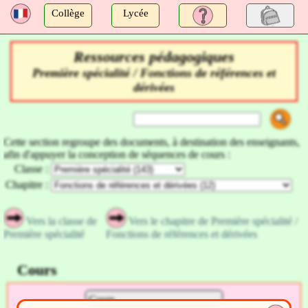
a
Collège
Lycée
Ressources pédagogiques
Première spécialité / Fonctions de références et
dérivées
Cette section regroupe des documents, à destination des enseignants,
afin d'appuyer la conception de séquences de cours :
Classe :
Chapitre :
Vers la classe de
Vers le chapitre de Première spécialité /
Première spécialité
Fonctions de références et dérivées
Cours
Cours