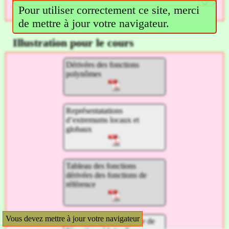
Pour utiliser correctement ce site, merci
de mettre à jour votre navigateur.
Illustration pour le cours
Dérivées des fonctions
polynômes
Représentatations
d’extremums locaux et
globaux
Tableau des fonctions
dérivées des fonctions de
référence
Vous devez mettre à jour votre navigateur
Exemple de la recherche de