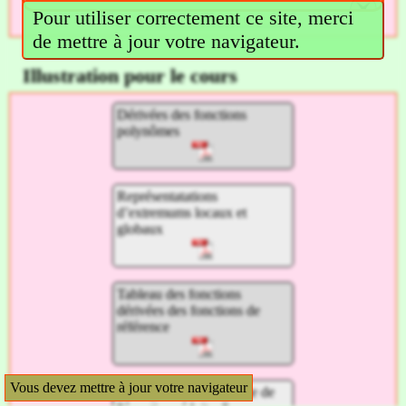
Pour utiliser correctement ce site, merci
de mettre à jour votre navigateur.
Illustration pour le cours
Dérivées des fonctions
polynômes
Représentatations
d’extremums locaux et
globaux
Tableau des fonctions
dérivées des fonctions de
référence
Vous devez mettre à jour votre navigateur
Exemple de la recherche de