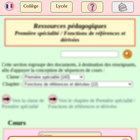
a
Collège
Lycée
Ressources pédagogiques
Première spécialité / Fonctions de références et
dérivées
Cette section regroupe des documents, à destination des enseignants,
afin d'appuyer la conception de séquences de cours :
Classe :
Chapitre :
Vers la classe de
Vers le chapitre de Première spécialité /
Première spécialité
Fonctions de références et dérivées
Cours
Cours