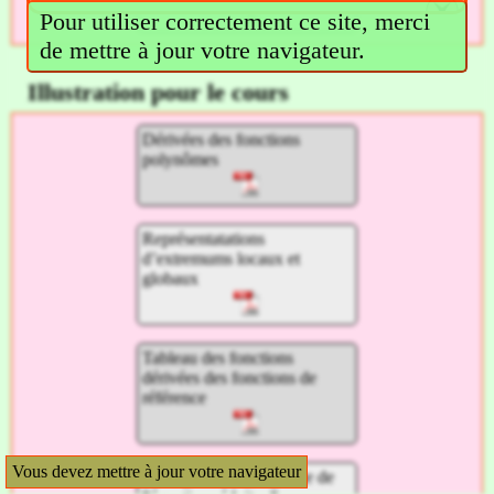
Pour utiliser correctement ce site, merci
de mettre à jour votre navigateur.
Illustration pour le cours
Dérivées des fonctions
polynômes
Représentatations
d’extremums locaux et
globaux
Tableau des fonctions
dérivées des fonctions de
référence
Vous devez mettre à jour votre navigateur
Exemple de la recherche de