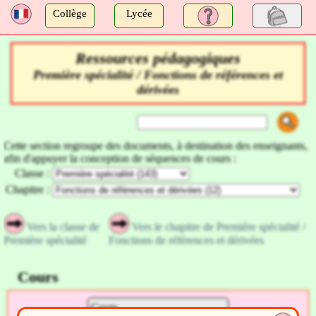
a
Collège
Lycée
Ressources pédagogiques
Première spécialité / Fonctions de références et
dérivées
Cette section regroupe des documents, à destination des enseignants,
afin d'appuyer la conception de séquences de cours :
Classe :
Chapitre :
Vers la classe de
Vers le chapitre de Première spécialité /
Première spécialité
Fonctions de références et dérivées
Cours
Cours