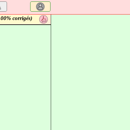
100% corrigés)
a